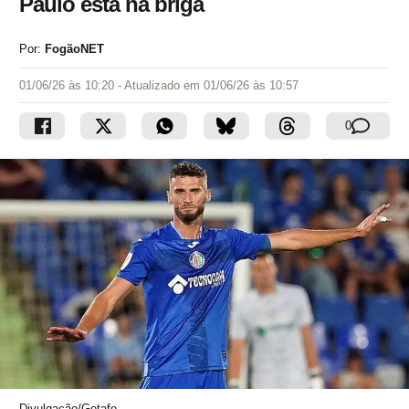
Paulo está na briga
Por:
FogãoNET
01/06/26 às 10:20
- Atualizado em
01/06/26 às 10:57
0
Divulgação/Getafe