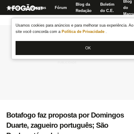
Blog
Blog da
Boletim
Notícias
Apostas
Fórum
do
Redação
do C.E.
Manse
Usamos cookies para anúncios e para melhorar sua experiência. Ao 
site você concorda com a
Política de Privacidade
.
OK
Botafogo faz proposta por Domingos
Duarte, zagueiro português; São