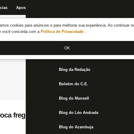
cias
Apostas
Fórum
Blog da Redação
Boletim do C.E.
Fechar menu principal
amos cookies para anúncios e para melhorar sua experiência. Ao continuar n
Notícias do Botafogo
te você concorda com a
Política de Privacidade
.
Fórum
OK
Jogos
Blog da Redação
Boletim do C.E.
Blog do Mansell
Blog do Léo Andrade
oca freguês Atlético-MG após mais uma vi
Blog do Azambuja