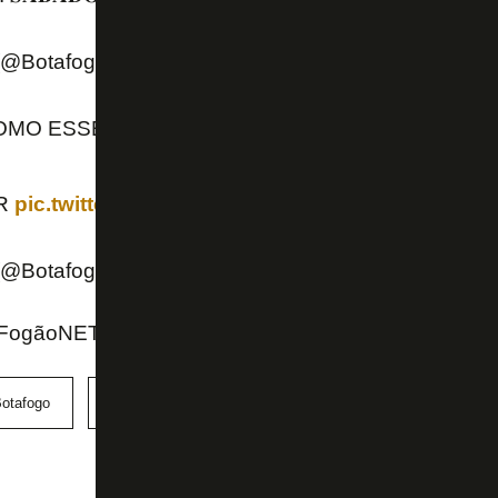
 (@Botafogo)
September 21, 2025
OMO ESSE 🤔🔥
#VamosBOTAFOGO
FR
pic.twitter.com/peHfZN7G8N
 (@Botafogo)
September 20, 2025
 FogãoNET
otafogo
Campeonato Brasileiro
Luiz Henrique