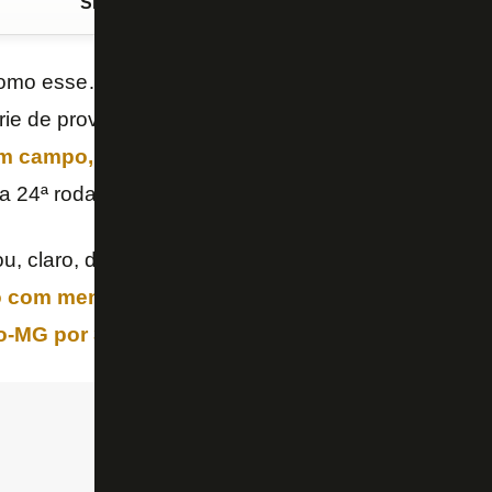
Siga o FogãoNET
no Google Discover
como esse… O
Botafogo
não poupou o freguês
Atlé
ie de provocações nas redes sociais após mais u
 campo, desta vez por 1 a 0 neste sábado (20/9)
la 24ª rodada do
Campeonato Brasileiro
.
u, claro, da final da Libertadores-2024,
quando o F
 com menos de um minuto de partida e, numa atu
co-MG por 3 a 1 no Monumental de Núñez, em Bue