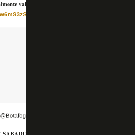
𝐚𝐥𝐦𝐞𝐧𝐭𝐞 𝐯𝐚𝐥𝐞𝐦 𝐚 𝐩𝐞𝐧𝐚 𝐯𝐞𝐫 𝐝𝐞 𝐧𝐨𝐯𝐨! 😉🌟
#VamosBOT
m/Sw6mS3zSWp
 (@Botafogo)
September 21, 2025
𝐀𝐁𝐀𝐃𝐎𝐔! 👀
pic.twitter.com/zI25Um78st