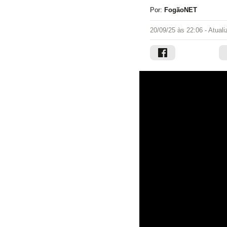
Por:
FogãoNET
20/09/25 às 22:06
- Atual