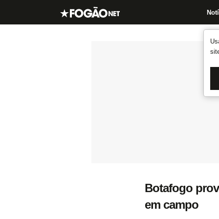
Notí
Us
si
Botafogo prov
em campo