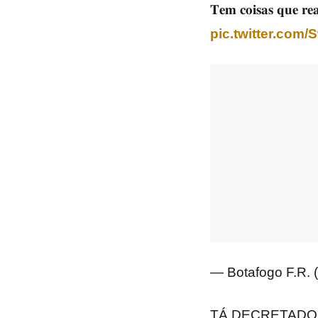
𝐓𝐞𝐦 𝐜𝐨𝐢𝐬𝐚𝐬 𝐪𝐮𝐞 𝐫
pic.twitter.co
— Botafogo F.R.
TÁ DECRETADO: 𝐒