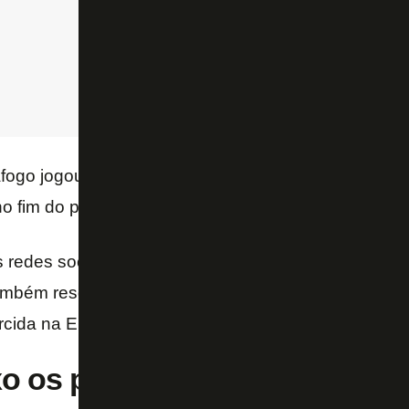
afogo jogou “apenas” 52 minutos com um a menos, 
o fim do primeiro tempo.
redes sociais fizeram referência à série “
Vale a pe
também resgataram um vídeo de
Luiz Henrique
come
rcida na Enseada de Botafogo segurando uma galin
xo os posts do Botafogo: