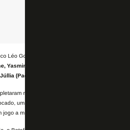
nico Léo Goulart, o Botafogo atuou com
Michelle; Fr
e, Yasmin Cosmann e Natane (Kaila); Bebê, Zóio 
Júllia (Paola Kuchler) e Tipa (Sassá)
.
pletaram nove jogos seguidos sem vencer na tempo
locado, uma posição apenas acima da zona do reba
m jogo a menos.