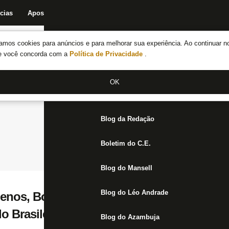
cias
Apostas
Fórum
Blog da Redação
Boletim do C.E.
Fechar menu principal
amos cookies para anúncios e para melhorar sua experiência. Ao continuar n
Notícias do Botafogo
te você concorda com a
Política de Privacidade
.
Fórum
OK
Jogos
Blog da Redação
Boletim do C.E.
Blog do Mansell
Blog do Léo Andrade
nos, Botafogo perde em casa para o Red 
o Brasileiro Feminino
Blog do Azambuja