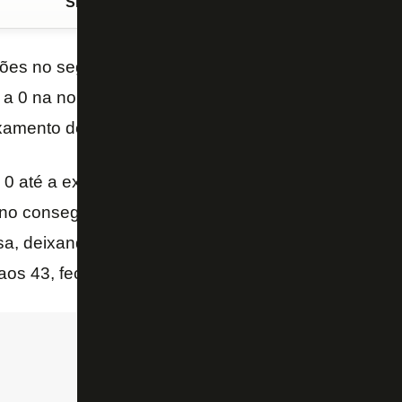
Siga o FogãoNET
no Google Discover
ões no segundo tempo, o
Botafogo
foi derrotado p
 a 0 na noite deste domingo (3/5), no Nilton Santos
ixamento do
Campeonato Brasileiro Feminino
.
 0 até a expulsão de Carol, aos nove minutos do se
no conseguiu marcar, com Júllia (contra), aos 27. P
a, deixando o Botafogo com nove. Rafa Mineira, ao
os 43, fecharam a conta para o time visitante.