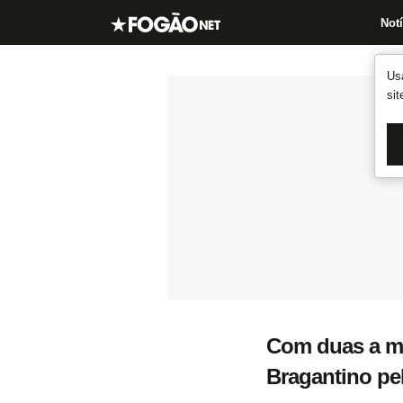
Notí
Us
si
Com duas a me
Bragantino pel