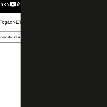
 FogãoNET
peonato Brasileiro Feminino
futebol feminino
Red Bull Brag