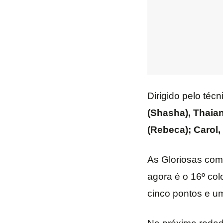
Dirigido pelo téc
(Shasha), Thaian
(Rebeca); Carol, 
As Gloriosas com
agora é o 16º co
cinco pontos e u