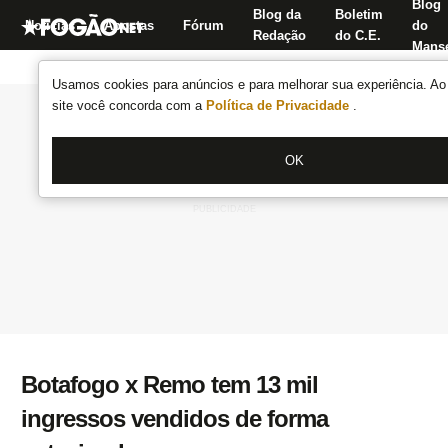
Blog
Blog da
Boletim
Notícias
Apostas
Fórum
do
Redação
do C.E.
Manse
Usamos cookies para anúncios e para melhorar sua experiência. Ao 
site você concorda com a
Política de Privacidade
.
OK
Botafogo x Remo tem 13 mil
ingressos vendidos de forma