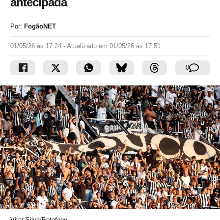
antecipada
Por:
FogãoNET
01/05/26 às 17:24
- Atualizado em
01/05/26 às 17:51
0
Vitor Silva/Botafogo