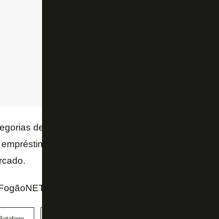
egorias de base do
Fluminense
, Marcos Paulo tem
 empréstimo junto ao
Atlético de Madrid
. Neste ano
rcado.
ogãoNET, Twitter do jornalista Gabriel Sá e Inform
Botafogo
Marcos Paulo
Santos
São Paulo