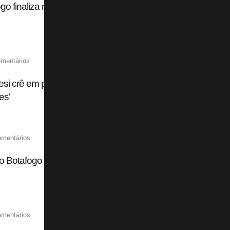
go finaliza negociação e assina contrato com Ferraresi at
mentários
esi crê em permanência no Botafogo: 'A ideia é ficar aqui. 
es'
omentários
 Botafogo de qualidade vai garantir grandes times e sabe
omentários