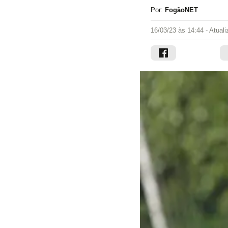
Por:
FogãoNET
16/03/23 às 14:44
- Atual