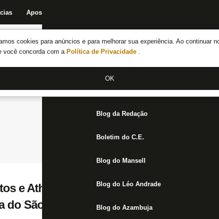
cias
Apostas
Fórum
Blog da Redação
Boletim do C.E.
Fechar menu principal
amos cookies para anúncios e para melhorar sua experiência. Ao continuar n
Notícias do Botafogo
te você concorda com a
Política de Privacidade
.
Fórum
OK
Jogos
Blog da Redação
Boletim do C.E.
Blog do Mansell
Blog do Léo Andrade
tos e Athletico-PR demonstram interesse 
da do São Paulo
Blog do Azambuja