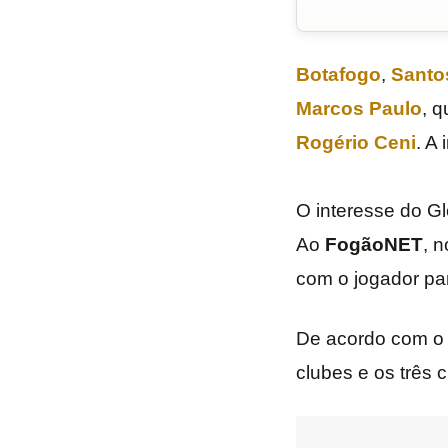
Botafogo
,
Santo
Marcos Paulo
, 
Rogério Ceni
. A
O interesse do Glo
Ao
FogãoNET
, 
com o jogador pa
De acordo com o j
clubes e os três 