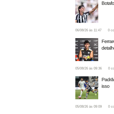
Botafo
06/08/26 às 11:47
0
co
Ferrar
detalh
05/08/26 às 09:36
0
c
Padrão
isso
05/08/26 às 09:09
0
c