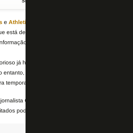
Siga o FogãoNET
no Google Discover
s
e
Athletico-PR
demonstraram interesse na contra
que está deixando o
São Paulo
por conta de conflito
 informação é do jornalista Gabriel Sá, da Rádio Jov
rioso já havia sido noticiado anteriormente pelo perf
no entanto, fontes da diretoria alvinegra negaram a v
ra temporada 2023.
ornalista Gabriel Sá, Marcos Paulo vai ouvir propos
citados podem formalizar nas próximas horas uma ofer