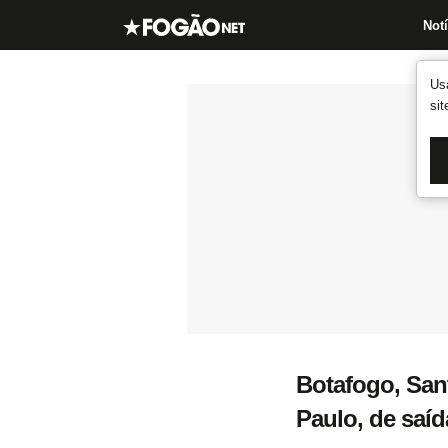
Notí
Us
si
Botafogo, San
Paulo, de saí