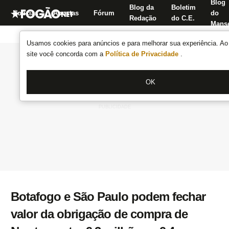
Blog
Blog da
Boletim
Notícias
Apostas
Fórum
do
Redação
do C.E.
Manse
Usamos cookies para anúncios e para melhorar sua experiência. Ao 
site você concorda com a
Política de Privacidade
.
OK
Botafogo e São Paulo podem fechar
valor da obrigação de compra de