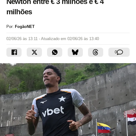
Newton entre € 3 milhões e € 4
milhões
Por:
FogãoNET
02/06/26 às 13:11
- Atualizado em
02/06/26 às 13:40
0