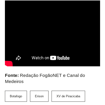
Fonte:
Redação FogãoNET e Canal do
Medeiros
Botafogo
Erison
XV de Piracicaba