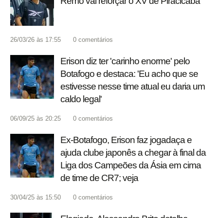
Remo vai reforçar o XV de Piracicaba
26/03/26 às 17:55
0
comentários
Erison diz ter 'carinho enorme' pelo
Botafogo e destaca: 'Eu acho que se
estivesse nesse time atual eu daria um
caldo legal'
06/09/25 às 20:25
0
comentários
Ex-Botafogo, Erison faz jogadaça e
ajuda clube japonês a chegar à final da
Liga dos Campeões da Ásia em cima
de time de CR7; veja
30/04/25 às 15:50
0
comentários