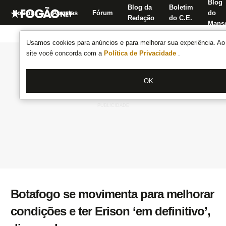
Blog
Blog da
Boletim
Notícias
Apostas
Fórum
do
Redação
do C.E.
Manse
Usamos cookies para anúncios e para melhorar sua experiência. Ao 
site você concorda com a
Política de Privacidade
.
OK
Botafogo se movimenta para melhorar
condições e ter Erison ‘em definitivo’,