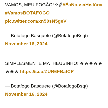
VAMOS, MEU FOGÃO! ⭐️🏀
#ÉaNossaHistória
#VamosBOTAFOGO
pic.twitter.com/xn50sN5geV
— Botafogo Basquete (@BotafogoBsqt)
November 16, 2024
SIMPLESMENTE MATHEUSINHO! 🔥🔥🔥🔥🔥
🔥🔥🔥
https://t.co/ZUR6FBafCP
— Botafogo Basquete (@BotafogoBsqt)
November 16, 2024