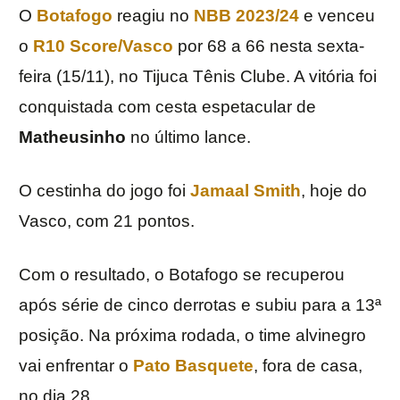
O
Botafogo
reagiu no
NBB 2023/24
e venceu
o
R10 Score/Vasco
por 68 a 66 nesta sexta-
feira (15/11), no Tijuca Tênis Clube. A vitória foi
conquistada com cesta espetacular de
Matheusinho
no último lance.
O cestinha do jogo foi
Jamaal Smith
, hoje do
Vasco, com 21 pontos.
Com o resultado, o Botafogo se recuperou
após série de cinco derrotas e subiu para a 13ª
posição. Na próxima rodada, o time alvinegro
vai enfrentar o
Pato Basquete
, fora de casa,
no dia 28.