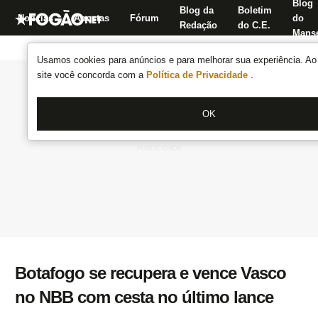
Blog
Blog da
Boletim
Notícias
Apostas
Fórum
do
Redação
do C.E.
Manse
Usamos cookies para anúncios e para melhorar sua experiência. Ao 
site você concorda com a
Política de Privacidade
.
OK
Botafogo se recupera e vence Vasco
no NBB com cesta no último lance