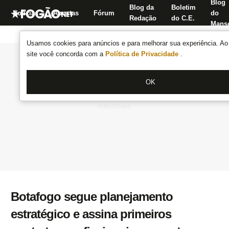
Blog
Blog da
Boletim
Notícias
Apostas
Fórum
do
Redação
do C.E.
Manse
Usamos cookies para anúncios e para melhorar sua experiência. Ao 
site você concorda com a
Política de Privacidade
.
OK
Botafogo segue planejamento
estratégico e assina primeiros