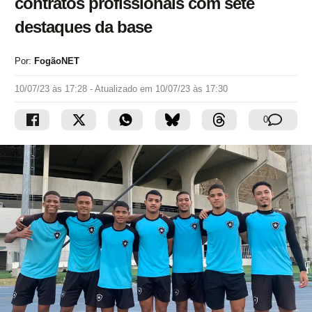
contratos profissionais com sete
destaques da base
Por:
FogãoNET
10/07/23 às 17:28
- Atualizado em
10/07/23 às 17:30
0