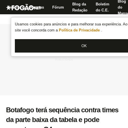
Blog
Blog da
Boletim
Notícias
Apostas
Fórum
do
Redação
do C.E.
Manse
Usamos cookies para anúncios e para melhorar sua experiência. Ao 
site você concorda com a
Política de Privacidade
.
OK
Botafogo terá sequência contra times
da parte baixa da tabela e pode