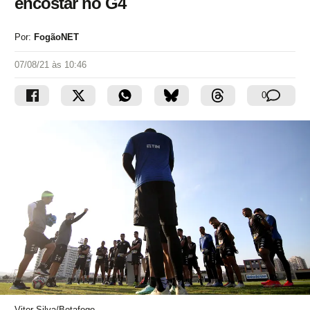
encostar no G4
Por:
FogãoNET
07/08/21 às 10:46
0
Vitor Silva/Botafogo