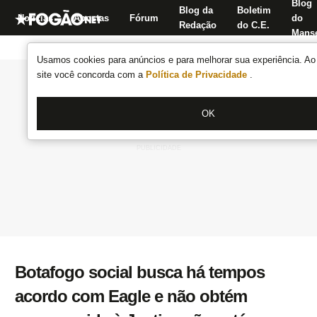
Blog
Blog da
Boletim
Notícias
Apostas
Fórum
do
Redação
do C.E.
Manse
Usamos cookies para anúncios e para melhorar sua experiência. Ao 
site você concorda com a
Política de Privacidade
.
OK
Botafogo social busca há tempos
acordo com Eagle e não obtém