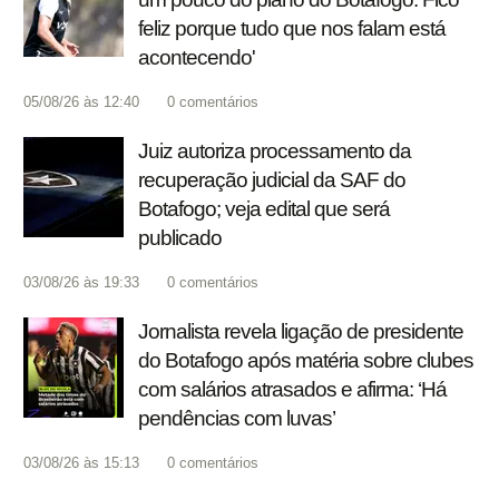
feliz porque tudo que nos falam está
acontecendo'
05/08/26 às 12:40
0
comentários
Juiz autoriza processamento da
recuperação judicial da SAF do
Botafogo; veja edital que será
publicado
03/08/26 às 19:33
0
comentários
Jornalista revela ligação de presidente
do Botafogo após matéria sobre clubes
com salários atrasados e afirma: ‘Há
pendências com luvas’
03/08/26 às 15:13
0
comentários