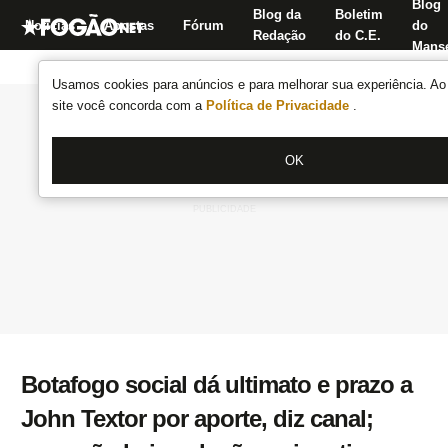
Blog
Blog da
Boletim
Notícias
Apostas
Fórum
do
Redação
do C.E.
Manse
Usamos cookies para anúncios e para melhorar sua experiência. Ao 
site você concorda com a
Política de Privacidade
.
OK
Botafogo social dá ultimato e prazo a
John Textor por aporte, diz canal;