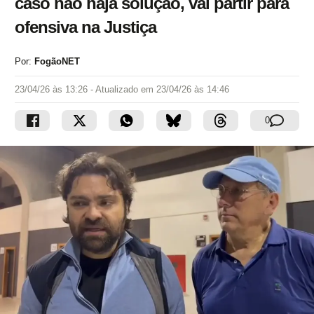
caso não haja solução, vai partir para
ofensiva na Justiça
Por:
FogãoNET
23/04/26 às 13:26
- Atualizado em
23/04/26 às 14:46
0