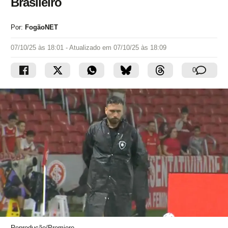
Brasileiro
Por:
FogãoNET
07/10/25 às 18:01
- Atualizado em
07/10/25 às 18:09
0
Reprodução/Premiere