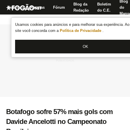
Blog
Blog da
Boletim
Notícias
Apostas
Fórum
do
Redação
do C.E.
Manse
Usamos cookies para anúncios e para melhorar sua experiência. Ao 
site você concorda com a
Política de Privacidade
.
OK
Botafogo sofre 57% mais gols com
Davide Ancelotti no Campeonato