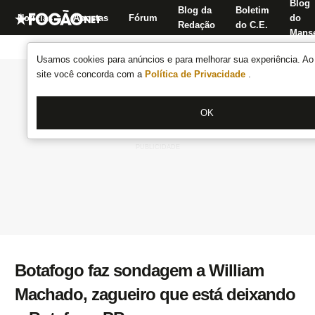
Blog
Blog da
Boletim
Notícias
Apostas
Fórum
do
Redação
do C.E.
Manse
Usamos cookies para anúncios e para melhorar sua experiência. Ao 
site você concorda com a
Política de Privacidade
.
OK
Botafogo faz sondagem a William
Machado, zagueiro que está deixando