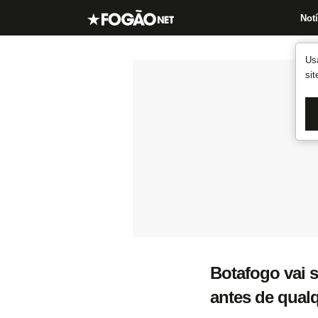
Notí
Us
si
Botafogo vai 
antes de qual