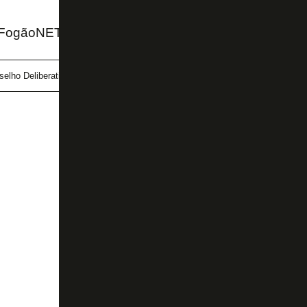
ogãoNET e X do Canal do Manel e do Canal do An
elho Deliberativo
GDA Luma
João Paulo Magalhães Lins