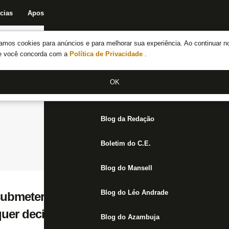
cias
Apostas
Fórum
Blog da Redação
Boletim do C.E.
Fechar menu principal
amos cookies para anúncios e para melhorar sua experiência. Ao continuar n
Notícias do Botafogo
te você concorda com a
Política de Privacidade
.
Fórum
OK
Jogos
Blog da Redação
Boletim do C.E.
Blog do Mansell
Blog do Léo Andrade
submeter propostas pela SAF ao Conselho 
quer decisão
Blog do Azambuja