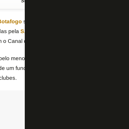
Siga o FogãoNET
no Google Discover
Botafogo
social,
João Paulo Magalhães Lins
, vai 
das pela
SAF
ao
Conselho Deliberativo
, antes de 
m o Canal do Anderson Motta e o Canal do Manel.
elo menos três ofertas na mesa: a da
GDA Luma
, 
de um fundo de investimentos do Texas. Há ainda o
clubes.