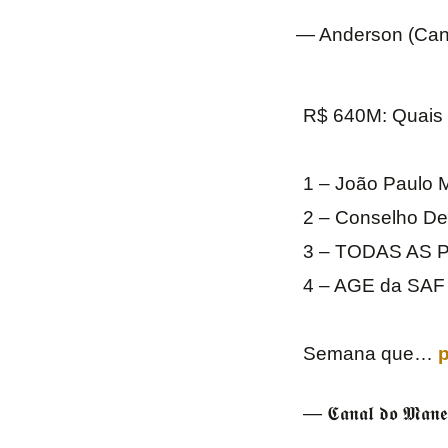
— Anderson (Cana
R$ 640M: Quais 
1 – João Paulo M
2 – Conselho De
3 – TODAS AS
4 – AGE da SAF 
Semana que…
p
— 𝕮𝖆𝖓𝖆𝖑 𝖉𝖔 𝕸