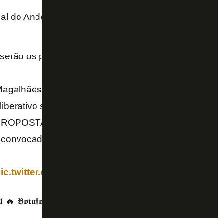
l do Anderson Motta ) (@amsfjb)
May 20, 2026
serão os próximos passos do Processo de Venda 
agalhães volta de Paris
liberativo será convocado
 PROPOSTAS SERÃO APRESENTADAS, NÃO SÓ A
convocada para oficializar a venda
ic.twitter.com/RseExMf9e9
𝖓𝖊𝖑 🔥 𝕭𝖔𝖙𝖆𝖋𝖔𝖌𝖔 (@CanalDoManel_)
May 20, 2026