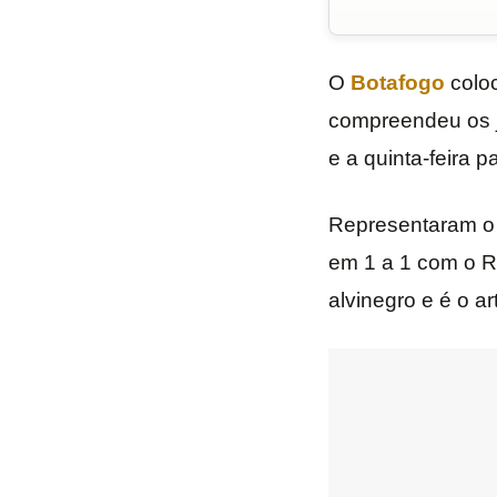
O
Botafogo
coloc
compreendeu os jo
e a quinta-feira 
Representaram o 
em 1 a 1 com o R
alvinegro e é o ar