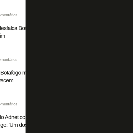
omentários
desfalca Botafogo contra Fluminense, e Júnior Santos deve f
im
omentários
 Botafogo muda todos os goleiros nessa janela; Allan e Jún
recem
omentários
o Adnet conta como foi cantar na final da Libertadores e rec
go: 'Um dos maiores dias da minha vida'