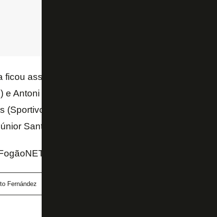
ficou assim: Gatito (Botafogo); Lozano (Nacional-U
) e Antoni (Nacional-URU); Darlin Rodríguez (Always
es (Sportivo Trinidense) e Helinho (Red Bull Bragant
únior Santos (Botafogo) e Palacios (Colo-Colo).
 FogãoNET
ito Fernández
Júnior Santos
Libertadores