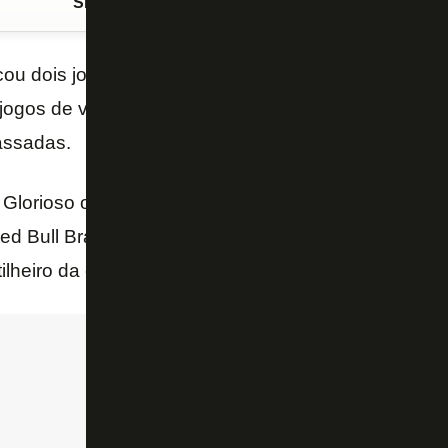
Siga o FogãoNET
no Google Discover
ou dois jogadores no time da semana da
Libertado
gos de volta da terceira fase preliminar da competiç
passadas.
Glorioso o goleiro
Gatito Fernández
, que foi fund
ed Bull Bragantino; e o atacante
Júnior Santos
, qu
tilheiro da competição, com oito bolas na rede.