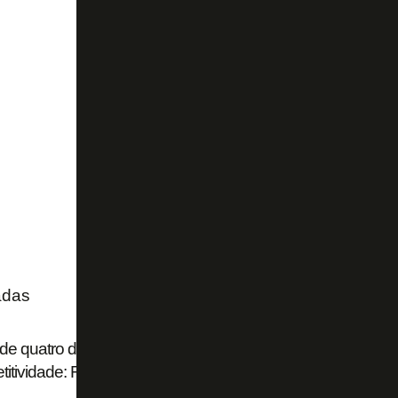
adas
de quatro dias, título brasileiro 'impossível', ambição na S
itividade: Franclim abre o jogo no Botafogo