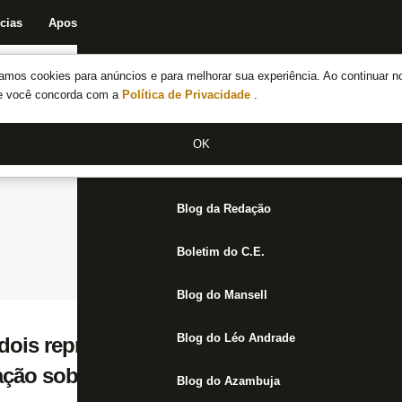
cias
Apostas
Fórum
Blog da Redação
Boletim do C.E.
Fechar menu principal
amos cookies para anúncios e para melhorar sua experiência. Ao continuar n
Notícias do Botafogo
te você concorda com a
Política de Privacidade
.
Fórum
OK
Jogos
Blog da Redação
Boletim do C.E.
Blog do Mansell
Blog do Léo Andrade
dois representantes no time da semana da 
ação sobre o Red Bull Bragantino
Blog do Azambuja