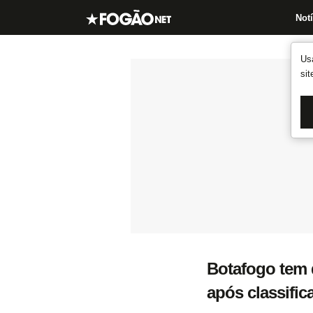
Notí
Us
si
Botafogo tem 
após classific