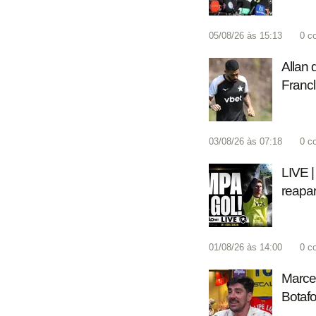
05/08/26 às 15:13
0
c
Allan 
Francl
03/08/26 às 07:18
0
c
LIVE |
reapa
01/08/26 às 14:00
0
c
Marcel
Botafo