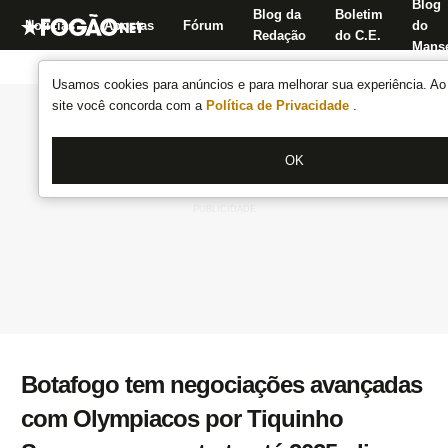
Blog
Blog da
Boletim
Notícias
Apostas
Fórum
do
Redação
do C.E.
Manse
Usamos cookies para anúncios e para melhorar sua experiência. Ao 
site você concorda com a
Política de Privacidade
.
OK
Botafogo tem negociações avançadas
com Olympiacos por Tiquinho