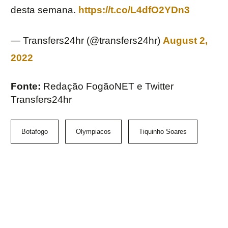
desta semana.
https://t.co/L4dfO2YDn3
— Transfers24hr (@transfers24hr)
August 2,
2022
Fonte:
Redação FogãoNET e Twitter
Transfers24hr
Botafogo
Olympiacos
Tiquinho Soares