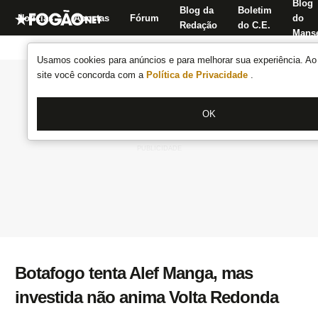
Blog
Blog da
Boletim
Notícias
Apostas
Fórum
do
Redação
do C.E.
Manse
Usamos cookies para anúncios e para melhorar sua experiência. Ao 
site você concorda com a
Política de Privacidade
.
OK
Botafogo tenta Alef Manga, mas
investida não anima Volta Redonda