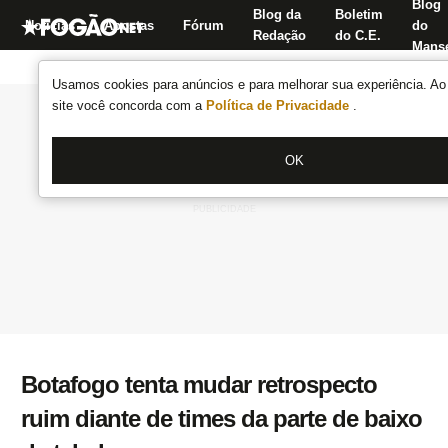
Blog
Blog da
Boletim
Notícias
Apostas
Fórum
do
Redação
do C.E.
Manse
Usamos cookies para anúncios e para melhorar sua experiência. Ao 
site você concorda com a
Política de Privacidade
.
OK
Botafogo tenta mudar retrospecto
ruim diante de times da parte de baixo