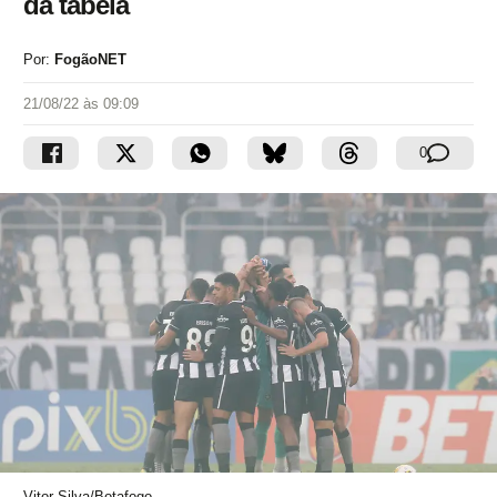
da tabela
Por:
FogãoNET
21/08/22 às 09:09
0
Vitor Silva/Botafogo