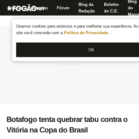
Blog
Blog da
Boletim
Notícias
Apostas
Fórum
do
Redação
do C.E.
Manse
Usamos cookies para anúncios e para melhorar sua experiência. Ao 
site você concorda com a
Política de Privacidade
.
OK
Botafogo tenta quebrar tabu contra o
Vitória na Copa do Brasil