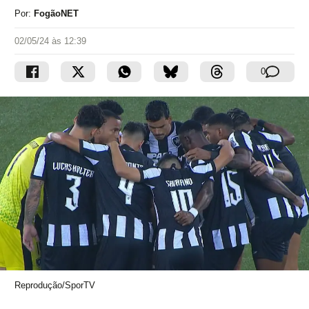
Por:
FogãoNET
02/05/24 às 12:39
0
Reprodução/SporTV