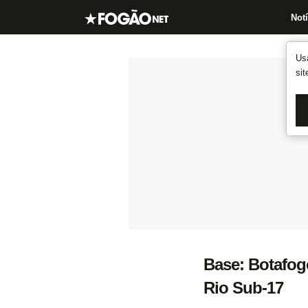
Notí
Us
si
Base: Botafogo
Rio Sub-17