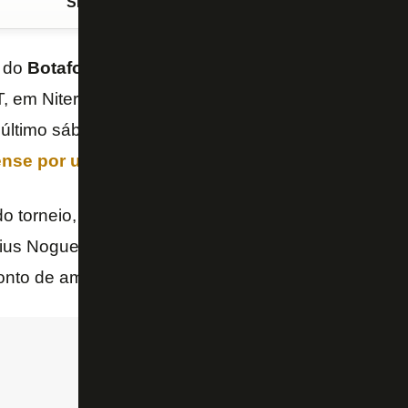
Siga o FogãoNET
no Google Discover
do
Botafogo
enfrenta o
Nova Iguaçu
na próxima qua
 em Niterói, pelo jogo de volta da final da
Taça Rio
 último sábado (4/12), o
Glorioso foi superado pel
nse por um placar de 1 a 0
.
do torneio, o Alvinegro derrotou o Bangu pelo placar
cius Nogueira comentou sobre o que seu time deve fa
ronto de amanhã.