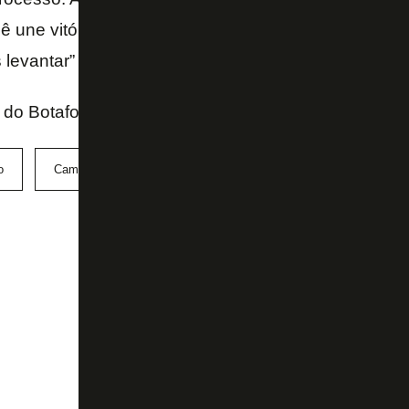
cê une vitórias e formação). E quando falamos de Bo
 levantar” completou o treinador.
al do Botafogo
o
Campeonato Carioca Sub-17
Nova Iguaçu
sub-17