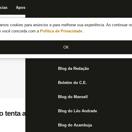
cias
Apostas
Fórum
Blog da Redação
Boletim do C.E.
Fechar menu principal
amos cookies para anúncios e para melhorar sua experiência. Ao continuar n
Notícias do Botafogo
te você concorda com a
Política de Privacidade
.
Fórum
OK
Jogos
Blog da Redação
Boletim do C.E.
Blog do Mansell
Blog do Léo Andrade
 tenta a virada sobre o Nova Iguaçu na de
Blog do Azambuja