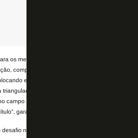
ara os meus atletas que a equipe precisa ser regid
ração, competitividade, comprometimento e intensid
olocando em prática a nossa ideia de jogo desde o i
 triangulações, bom preenchimento de área ofensiv
o campo do adversário -, iremos fazer um resultado 
tulo”, garantiu.
o desafio na temporada da categoria, que teve rece