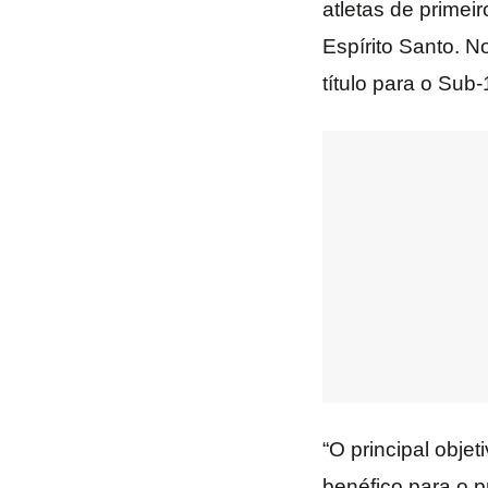
atletas de prime
Espírito Santo. N
título para o Sub
“O principal objet
benéfico para o p