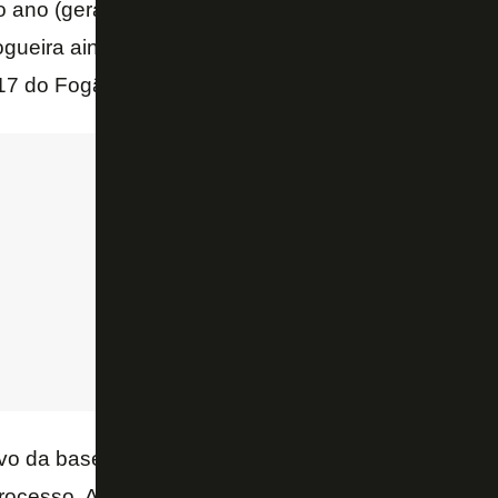
iro ano (geração 2005) campeões da ESCUP, compet
ogueira ainda falou sobre a importância de fechar o
-17 do Fogão.
ivo da base é formar atletas, mas alinhar a formação
rocesso. Acredito nesse elo através de bons rendim