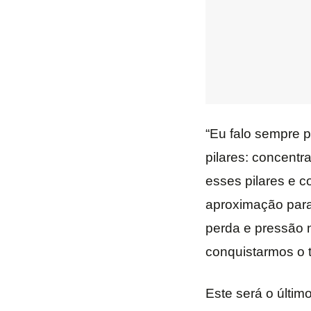
“Eu falo sempre p
pilares: concent
esses pilares e c
aproximação para
perda e pressão n
conquistarmos o tí
Este será o últim