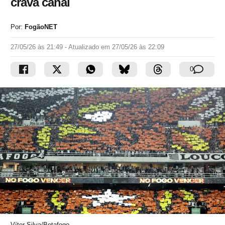
crava canal
Por:
FogãoNET
27/05/26 às 21:49
- Atualizado em
27/05/26 às 22:09
0
Vítor Silva/Botafogo