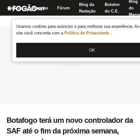
Blog
Blog da
Boletim
Notícias
Apostas
Fórum
do
Redação
do C.E.
Manse
Usamos cookies para anúncios e para melhorar sua experiência. Ao 
site você concorda com a
Política de Privacidade
.
OK
Botafogo terá um novo controlador da
SAF até o fim da próxima semana,