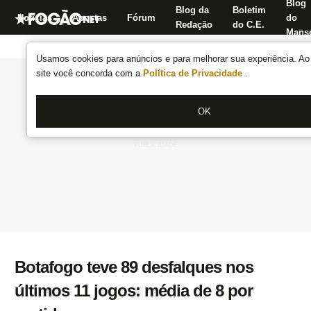
Blog
Blog da
Boletim
Notícias
Apostas
Fórum
do
Redação
do C.E.
Manse
Usamos cookies para anúncios e para melhorar sua experiência. Ao 
site você concorda com a
Política de Privacidade
.
OK
Botafogo teve 89 desfalques nos
últimos 11 jogos: média de 8 por