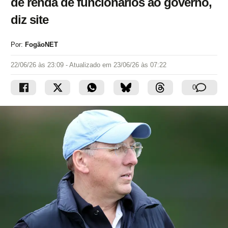
de renda de funcionários ao governo,
diz site
Por:
FogãoNET
22/06/26 às 23:09
- Atualizado em
23/06/26 às 07:22
0