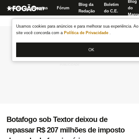
Blog
Blog da
Boletim
Notícias
Apostas
Fórum
do
Redação
do C.E.
Manse
Usamos cookies para anúncios e para melhorar sua experiência. Ao 
site você concorda com a
Política de Privacidade
.
OK
Botafogo sob Textor deixou de
repassar R$ 207 milhões de imposto