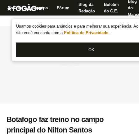
Blog
Blog da
Boletim
Notícias
Apostas
Fórum
do
Redação
do C.E.
Manse
Usamos cookies para anúncios e para melhorar sua experiência. Ao 
site você concorda com a
Política de Privacidade
.
OK
Botafogo faz treino no campo
principal do Nilton Santos