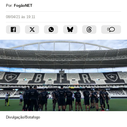
Por:
FogãoNET
08/04/21 às 19:11
0
Divulgação/Botafogo