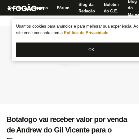
Blog
Blog da
Boletim
Notícias
Apostas
Fórum
do
Redação
do C.E.
Manse
Usamos cookies para anúncios e para melhorar sua experiência. Ao 
site você concorda com a
Política de Privacidade
.
OK
Botafogo vai receber valor por venda
de Andrew do Gil Vicente para o