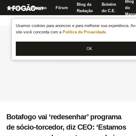
Blog
Blog da
Boletim
Notícias
Apostas
Fórum
do
Redação
do C.E.
Manse
Usamos cookies para anúncios e para melhorar sua experiência. Ao 
site você concorda com a
Política de Privacidade
.
OK
Botafogo vai ‘redesenhar’ programa
de sócio-torcedor, diz CEO: ‘Estamos