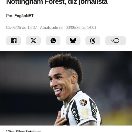
Nottingham Forest, diz jornalista
Por:
FogãoNET
03/06/25 às 13:37
- Atualizado em
03/06/25 às 14:01
0
Vítor Silva/Botafogo