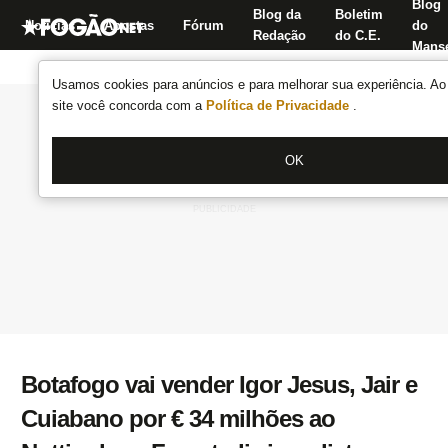
Blog
Blog da
Boletim
Notícias
Apostas
Fórum
do
Redação
do C.E.
Manse
Usamos cookies para anúncios e para melhorar sua experiência. Ao 
site você concorda com a
Política de Privacidade
.
OK
Botafogo vai vender Igor Jesus, Jair e
Cuiabano por € 34 milhões ao