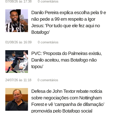
07/08/26 às 17:38
0
comentários
Danilo Pereira explica escolha pela 9 e
não pede a 99 em respeito a Igor
Jesus: 'Por tudo que ele fez aqui no
Botafogo'
01/08/26 às 16:09
0
comentários
PVC: ‘Proposta do Palmeiras existiu,
Danilo aceitou, mas Botafogo não
topou’
24/07/26 às 11:18
0
comentários
Defesa de John Textor rebate notícia
sobre negociações com Nottingham
Forest e vê ‘campanha de difamação’
promovida pelo Botafogo social