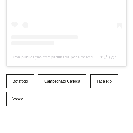
Uma publicação compartilhada por FogãoNET ★彡 (@fogaonet)
Botafogo
Campeonato Carioca
Taça Rio
Vasco