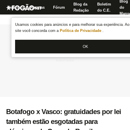
Blog
Blog da
Boletim
Notícias
Apostas
Fórum
do
Redação
do C.E.
Manse
Usamos cookies para anúncios e para melhorar sua experiência. Ao 
site você concorda com a
Política de Privacidade
.
OK
Botafogo x Vasco: gratuidades por lei
também estão esgotadas para