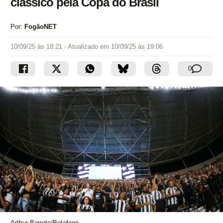
clássico pela Copa do Brasil
Por:
FogãoNET
10/09/25 às 18:21
- Atualizado em
10/09/25 às 19:06
0
Arthur Barreto/Botafogo