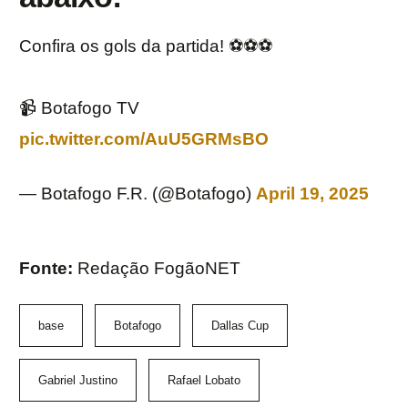
Confira os gols da partida! ⚽️⚽️⚽️
📹 Botafogo TV
pic.twitter.com/AuU5GRMsBO
— Botafogo F.R. (@Botafogo)
April 19, 2025
Fonte:
Redação FogãoNET
base
Botafogo
Dallas Cup
Gabriel Justino
Rafael Lobato