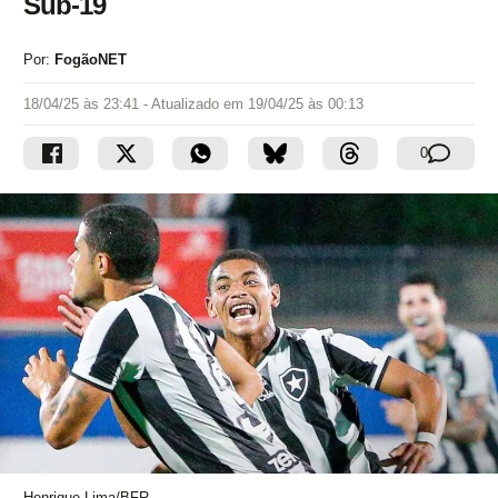
Sub-19
Por:
FogãoNET
18/04/25 às 23:41
- Atualizado em
19/04/25 às 00:13
0
Henrique Lima/BFR