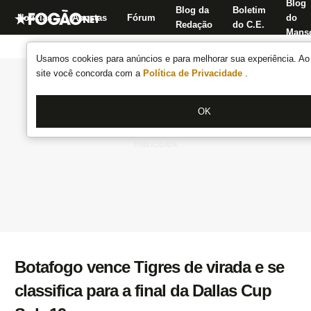
Blog
Blog da
Boletim
Notícias
Apostas
Fórum
do
Redação
do C.E.
Manse
Usamos cookies para anúncios e para melhorar sua experiência. Ao 
site você concorda com a
Política de Privacidade
.
OK
Botafogo vence Tigres de virada e se
classifica para a final da Dallas Cup