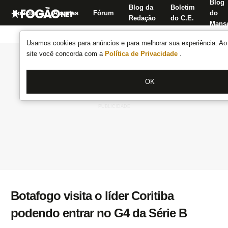
Blog
Blog da
Boletim
Notícias
Apostas
Fórum
do
Redação
do C.E.
Manse
Usamos cookies para anúncios e para melhorar sua experiência. Ao 
site você concorda com a
Política de Privacidade
.
OK
Botafogo visita o líder Coritiba
podendo entrar no G4 da Série B