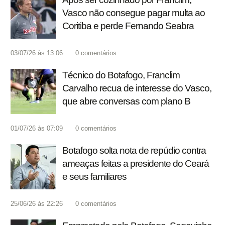
Vasco não consegue pagar multa ao
Coritiba e perde Fernando Seabra
03/07/26 às 13:06
0
comentários
Técnico do Botafogo, Franclim
Carvalho recua de interesse do Vasco,
que abre conversas com plano B
01/07/26 às 07:09
0
comentários
Botafogo solta nota de repúdio contra
ameaças feitas a presidente do Ceará
e seus familiares
25/06/26 às 22:26
0
comentários