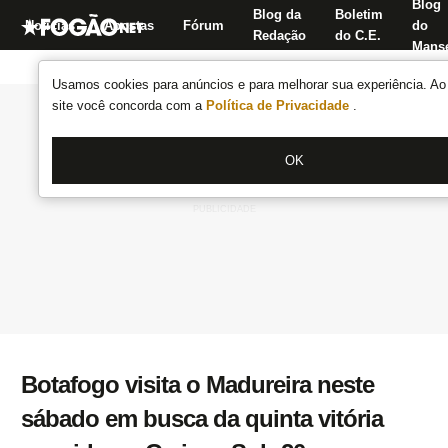
Blog
Blog da
Boletim
Notícias
Apostas
Fórum
do
Redação
do C.E.
Manse
Usamos cookies para anúncios e para melhorar sua experiência. Ao 
site você concorda com a
Política de Privacidade
.
OK
Botafogo visita o Madureira neste
sábado em busca da quinta vitória