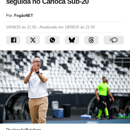
seguida no Carioca Sub-20
Por:
FogãoNET
19/09/25 às 21:50
- Atualizado em
19/09/25 às 21:50
0
Divulgação/Botafogo