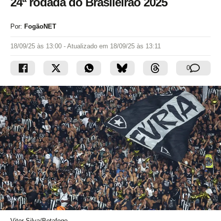
24ª rodada do Brasileirão 2025
Por:
FogãoNET
18/09/25 às 13:00
- Atualizado em
18/09/25 às 13:11
0
Vitor Silva/Botafogo