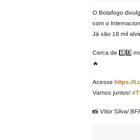
O Botafogo divulg
com o Internacion
Já são 18 mil alv
Cerca de 1️⃣8️⃣ mi
🔥
Acesse
https://
Vamos juntos!
#T
📸 Vítor Silva/ B