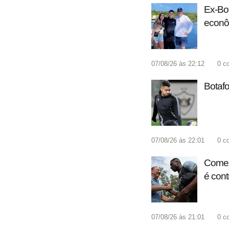
Ex-Bot
econô
07/08/26 às 22:12
0
c
Botafo
07/08/26 às 22:01
0
c
Coment
é cont
07/08/26 às 21:01
0
c