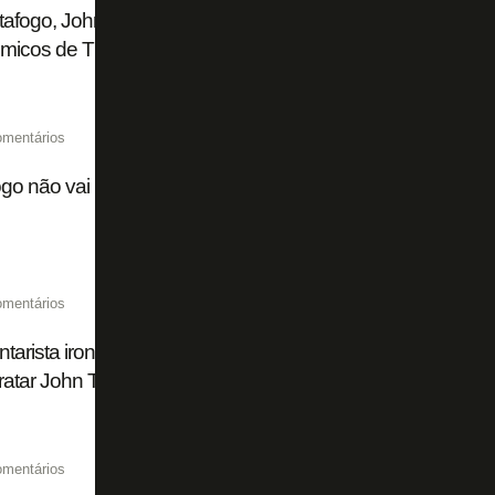
afogo, John Textor explica operação que antecipou recebim
micos de Thiago Almada
omentários
go não vai insistir por Pedro Bicalho após chegada de D
omentários
arista ironiza Flamengo: 'Plano A era Almada, plano B Lu
ratar John Textor. Que vontade de ser Botafogo'
omentários