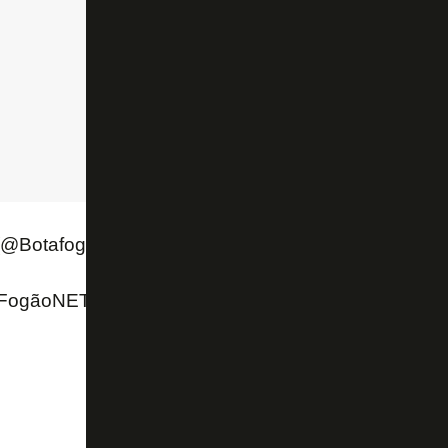
 (@Botafogo)
October 15, 2022
 FogãoNET