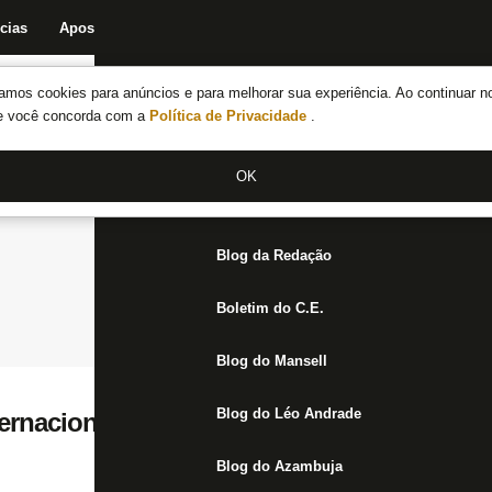
cias
Apostas
Fórum
Blog da Redação
Boletim do C.E.
Fechar menu principal
amos cookies para anúncios e para melhorar sua experiência. Ao continuar n
Notícias do Botafogo
te você concorda com a
Política de Privacidade
.
Fórum
OK
Jogos
Blog da Redação
Boletim do C.E.
Blog do Mansell
Blog do Léo Andrade
ernacional: nova parcial é de 18 mil ingr
Blog do Azambuja