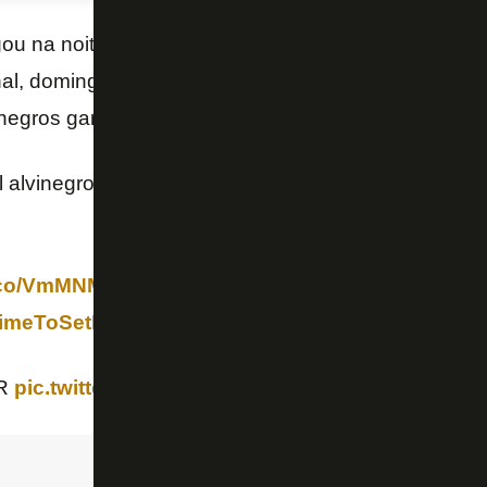
ou na noite deste sábado parcial de venda de ingre
al, domingo, no Estádio Nilton Santos, pelo Campeon
inegros garantidos na partida.
l alvinegros confirmados para a partida entre Botafog
t.co/VmMNMgzpug
e garanta o seu lugar no jogo de
imeToSetFire
FR
pic.twitter.com/KaGKr0Ax7s