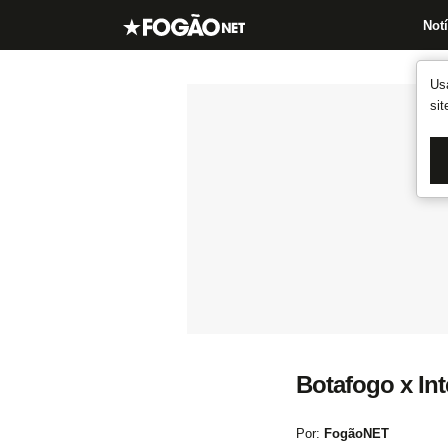
Notí
Us
si
Botafogo x Int
Por:
FogãoNET