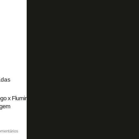
adas
go x Fluminense: onde assistir, escalações, desfalques, 
agem
omentários