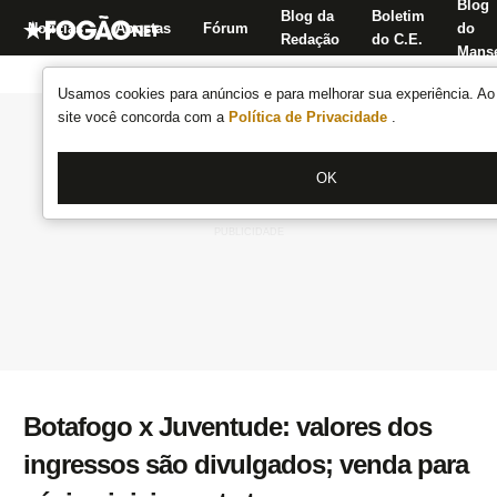
Blog
Blog da
Boletim
Notícias
Apostas
Fórum
do
Redação
do C.E.
Manse
Usamos cookies para anúncios e para melhorar sua experiência. Ao 
site você concorda com a
Política de Privacidade
.
OK
Botafogo x Juventude: valores dos
ingressos são divulgados; venda para