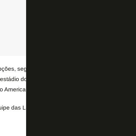
ções, segundo o jornalista Thiago Franklin, são
Ed
 estádio do Vasco da Gama é mais provável de rece
do America. A
CBF
vai definir o local do confronto na
ipe das Laranjeiras, na parte da tarde e o time de