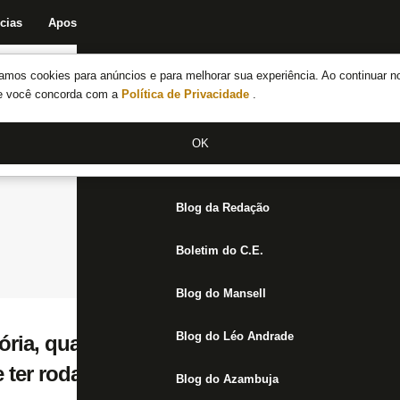
cias
Apostas
Fórum
Blog da Redação
Boletim do C.E.
Fechar menu principal
amos cookies para anúncios e para melhorar sua experiência. Ao continuar n
Notícias do Botafogo
te você concorda com a
Política de Privacidade
.
Fórum
OK
Jogos
Blog da Redação
Boletim do C.E.
Blog do Mansell
Blog do Léo Andrade
ória, quarta que vem, ainda não tem local d
ter rodada dupla
Blog do Azambuja