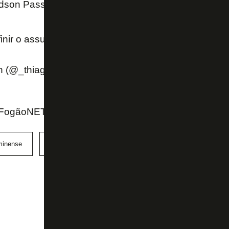
dson Passos são outras possibilidades.
nir o assunto nas próximas horas.
n (@_thiagofranklin)
June 24, 2021
ogãoNET e Twitter do jornalista Thiago Franklin
minense
Série B
Vitória