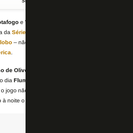
Siga o FogãoNET
no Google Discover
tafogo
e
Vitória
, marcada para a próxima quarta-fe
da da
Série B
, ainda não tem local definido. O jogo –
lobo
– não poderá ser no
Estádio Nilton Santos
, 
rica
.
o de Oliveira
, onde o Botafogo mandou seu jogo co
o dia
Fluminense x Athletico-PR
, às 20h30, pelo
C
o jogo não tem transmissão, esta partida poderia se
o à noite o duelo da Série B.