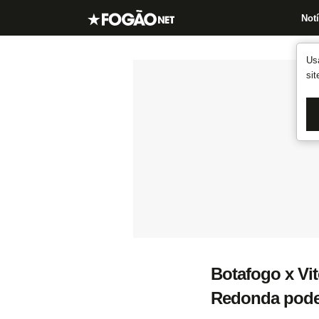
Notí
Us
si
Botafogo x Vit
Redonda pode 