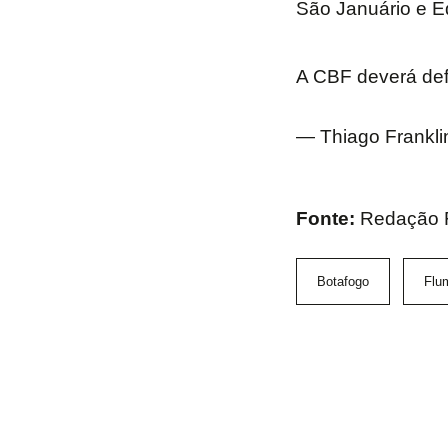
São Januário e E
A CBF deverá defi
— Thiago Frankli
Fonte:
Redação F
Botafogo
Flu