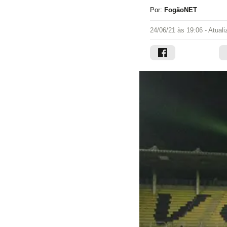
Por:
FogãoNET
24/06/21 às 19:06
- Atual