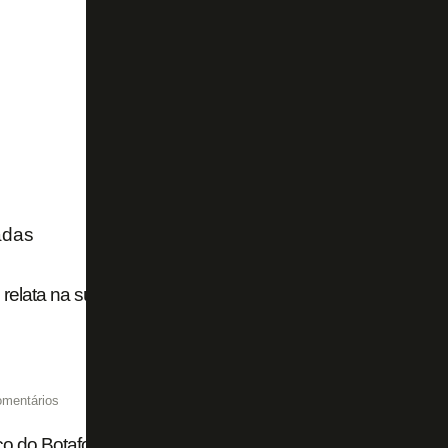
adas
o relata na súmula o que ouviu para expulsar Marçal em B
omentários
o do Botafogo vê Montoro abaixo dos dois jogos anteriores