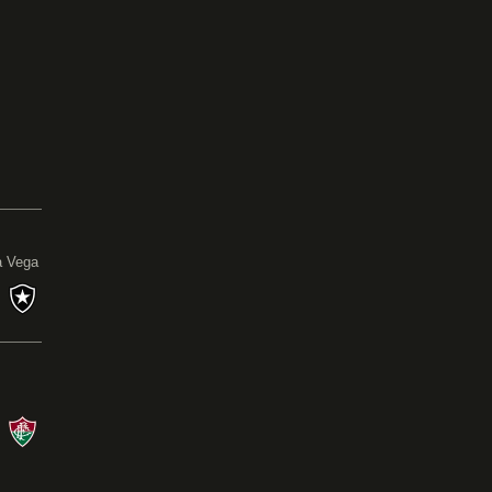
0
a Vega
s