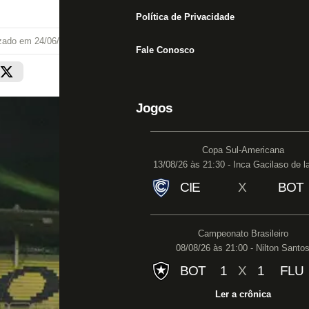
Política de Privacidade
izado em
24/06/21 às 19:16
Fale Conosco
Jogos
Copa Sul-Americana
13/08/26 às 21:30 - Inca Gacilaso de l
CIE
X
BOT
Campeonato Brasileiro
08/08/26 às 21:00 - Nilton Santo
BOT
1
X
1
FLU
Ler a crônica