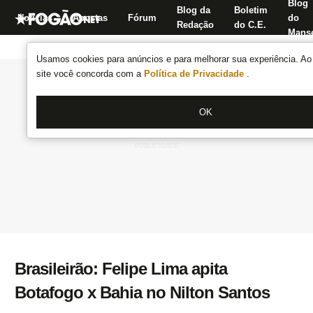
Blog
Blog da
Boletim
Notícias
Apostas
Fórum
do
Redação
do C.E.
Manse
Usamos cookies para anúncios e para melhorar sua experiência. Ao 
site você concorda com a
Política de Privacidade
.
OK
Brasileirão: Felipe Lima apita
Botafogo x Bahia no Nilton Santos