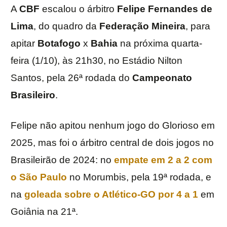
A
CBF
escalou o árbitro
Felipe Fernandes de
Lima
, do quadro da
Federação
Mineira
, para
apitar
Botafogo
x
Bahia
na próxima quarta-
feira (1/10), às 21h30, no Estádio Nilton
Santos, pela 26ª rodada do
Campeonato
Brasileiro
.
Felipe não apitou nenhum jogo do Glorioso em
2025, mas foi o árbitro central de dois jogos no
Brasileirão de 2024: no
empate em 2 a 2 com
o São Paulo
no Morumbis, pela 19ª rodada, e
na
goleada sobre o Atlético-GO por 4 a 1
em
Goiânia na 21ª.