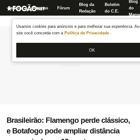
Blog
Blog da
Boletim
Notícias
Apostas
Fórum
do
Redação
do C.E.
Manse
Usamos cookies para anúncios e para melhorar sua experiência. Ao 
site você concorda com a
Política de Privacidade
.
OK
Brasileirão: Flamengo perde clássico,
e Botafogo pode ampliar distância