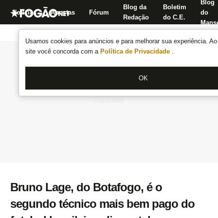
Blog
Blog da
Boletim
Notícias
Apostas
Fórum
do
Redação
do C.E.
Manse
Usamos cookies para anúncios e para melhorar sua experiência. Ao 
site você concorda com a
Política de Privacidade
.
OK
Bruno Lage, do Botafogo, é o
segundo técnico mais bem pago do