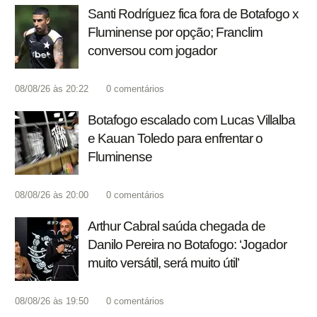
Santi Rodríguez fica fora de Botafogo x
Fluminense por opção; Franclim
conversou com jogador
08/08/26 às 20:22
0
comentários
Botafogo escalado com Lucas Villalba
e Kauan Toledo para enfrentar o
Fluminense
08/08/26 às 20:00
0
comentários
Arthur Cabral saúda chegada de
Danilo Pereira no Botafogo: ‘Jogador
muito versátil, será muito útil’
08/08/26 às 19:50
0
comentários