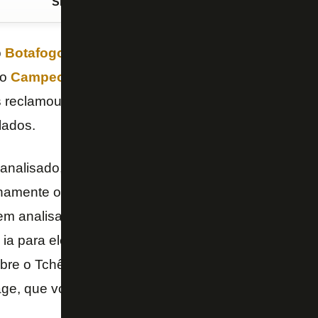
Siga o FogãoNET
no Google Discover
o
Botafogo
por 2 a 1 para o
Flamengo
, neste sábad
lo
Campeonato Brasileiro
,
Bruno Lage
deu entrevis
s reclamou bastante da
arbitragem
. Segundo ele, os 
lados.
analisado, estou aqui recentemente, tenho visto tan
nhamente os gols do adversário mereciam pelo men
m analisados e revistos. O primeiro gol foi contra, 
 ia para ele, já vi lances muito semelhantes nessa s
sobre o Tchê Tchê, empurrado nas costas, na sequên
ge, que voltou a criticar a marcação do clássico pa