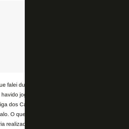
que falei durante a semana, em português, mas tem t
 havido jogos às quartas e sábados. Sou um treinado
Liga dos Campeões, Taça Uefa, mesmo na Inglaterr
rvalo. O que disse e reafirmo é que se o adversário j
ia realizado hoje, seria amanhã. Isso não tem a ve