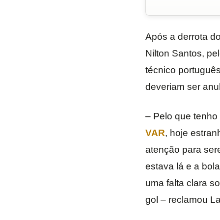
Após a derrota d
Nilton Santos, pe
técnico portuguê
deveriam ser anu
– Pelo que tenho 
VAR
, hoje estra
atenção para sere
estava lá e a bola
uma falta clara 
gol – reclamou La