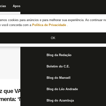
cias
Apostas
Fórum
Blog da Redação
Boletim do C.E.
Fechar menu principal
amos cookies para anúncios e para melhorar sua experiência. Ao continuar n
Notícias do Botafogo
te você concorda com a
Política de Privacidade
.
Fórum
OK
Jogos
Blog da Redação
Boletim do C.E.
Blog do Mansell
Blog do Léo Andrade
z que VAR deveria anular gols do Flameng
enta: ‘Nossa equipe foi muito superior’
Blog do Azambuja