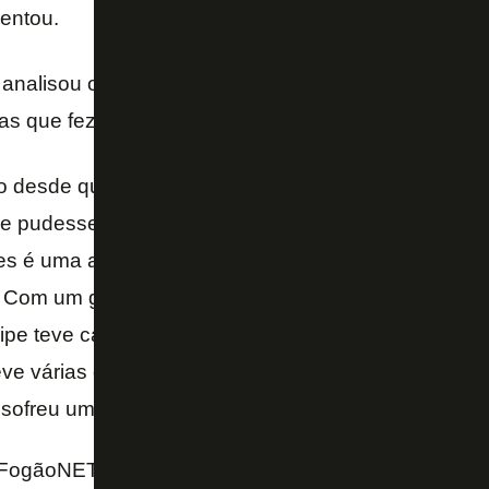
centou.
 analisou o jogo e disse que seu time foi superior, 
s que fez.
o desde que cá estou que tive a oportunidade de te
ue pudesse colocar todos juntos? São opções. Dize
es é uma análise curta. Fizemos um bom jogo, fomo
. Com um gol sofrido no primeiro minuto, que com o
quipe teve capacidade e coragem de ir à procura de ou
eve várias oportunidades e, em uma oportunidade qu
 sofreu um grande gol – completou.
 FogãoNET