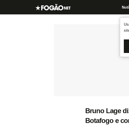
Notí
Us
si
Bruno Lage di
Botafogo e com