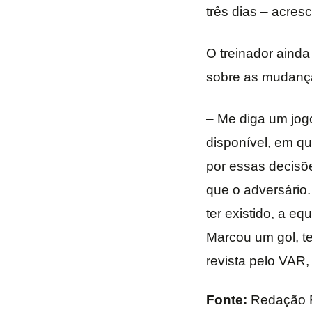
três dias – acres
O treinador ainda
sobre as mudança
– Me diga um jog
disponível, em q
por essas decisõ
que o adversário
ter existido, a e
Marcou um gol, t
revista pelo VAR,
Fonte:
Redação