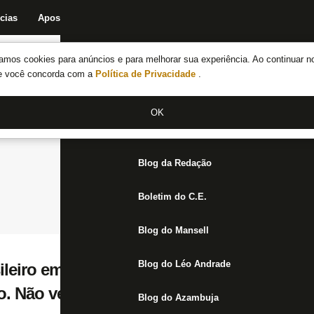
cias
Apostas
Fórum
Blog da Redação
Boletim do C.E.
Fechar menu principal
amos cookies para anúncios e para melhorar sua experiência. Ao continuar n
Notícias do Botafogo
te você concorda com a
Política de Privacidade
.
Fórum
OK
Jogos
Blog da Redação
Boletim do C.E.
Blog do Mansell
Blog do Léo Andrade
leiro em 95 opina: ‘Dá para o Botafogo s
no. Não vejo muitos times superiores’
Blog do Azambuja