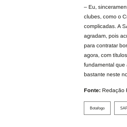
– Eu, sincerament
clubes, como o Cr
complicadas. A SA
agradam, pois ac
para contratar bo
agora, com título
fundamental que a
bastante neste no
Fonte:
Redação 
Botafogo
SA