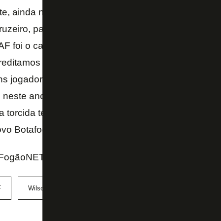
e, ainda não vejo uma outra alternativa para o Bota
uzeiro, para que eles possam gerir dívidas e situaç
F foi o caminho natural. A reestruturação e o mode
reditamos que o Botafogo será um time forte, que v
ns jogadores e disputar títulos. Pode ser que já colh
s neste ano. Ou pode ser em um trabalho a longo pr
 torcida tenha paciência e entenda a realidade do c
vo Botafogo! – finalizou.
FogãoNET e Jogada10
F
Wilson Goiano