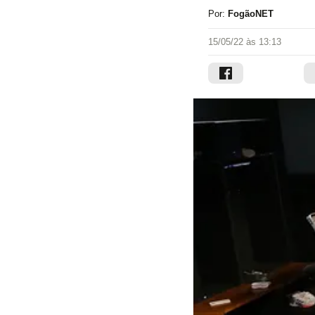
Por:
FogãoNET
15/05/22 às 13:13