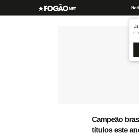
Notí
Us
si
Campeão brasi
títulos este a