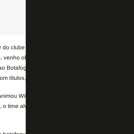
r do clube e da torcida é entender que este é um pr
o, venho observando os jogos dos campeonatos e n
ao Botafogo. A equipe alvinegra é competitiva, algo 
com títulos, mas sempre com os pés no chão – acres
nimou Wilson Goiano foi a vitória sobre o Flamengo
, o time alvinegro derrotou o rival também fora do R