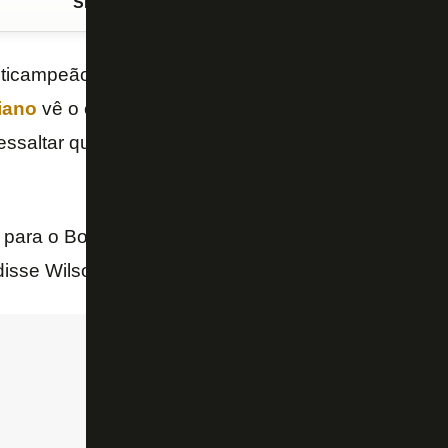
Siga o FogãoNET
no Google Discover
ulticampeão pelo
Botafogo
, com destaque para o
tít
iano
vê o clube em condições de obter conquistas 
essaltar que o projeto é a longo prazo, o ex-jogador
 para o Botafogo sonhar com títulos já nesta primei
disse Wilson Goiano, ao site “Jogada10”.