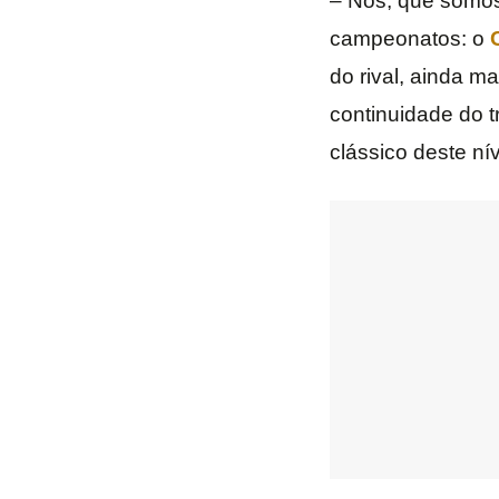
– Nós, que somos
campeonatos: o
C
do rival, ainda m
continuidade do 
clássico deste n