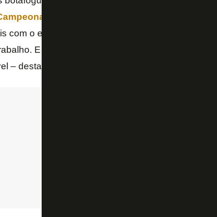
 botafoguenses, sabemos que o Botafogo disputa d
ampeonato Brasileiro
e o jogo contra o
Flameng
ais com o estádio lotado, dá uma tranquilidade maior
trabalho. E não poderia ser melhor para Luís Castr
ível – destacou Goiano, que está esperançoso com a