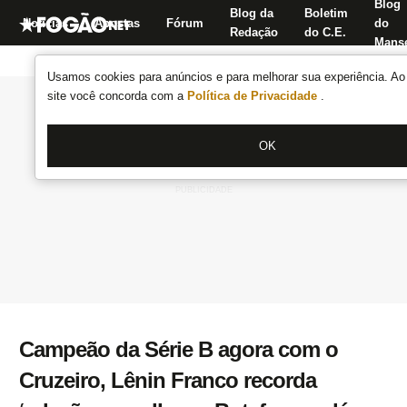
Blog
Blog da
Boletim
Notícias
Apostas
Fórum
do
Redação
do C.E.
Manse
Usamos cookies para anúncios e para melhorar sua experiência. Ao 
site você concorda com a
Política de Privacidade
.
OK
Campeão da Série B agora com o
Cruzeiro, Lênin Franco recorda