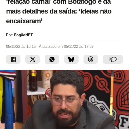
‘relação carnal’ com Botafogo e dá
mais detalhes da saída: ‘Ideias não
encaixaram’
Por:
FogãoNET
05/11/22 às 15:15
- Atualizado em
05/11/22 às 17:37
0