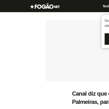
Notí
Us
si
Canal diz que 
Palmeiras, par