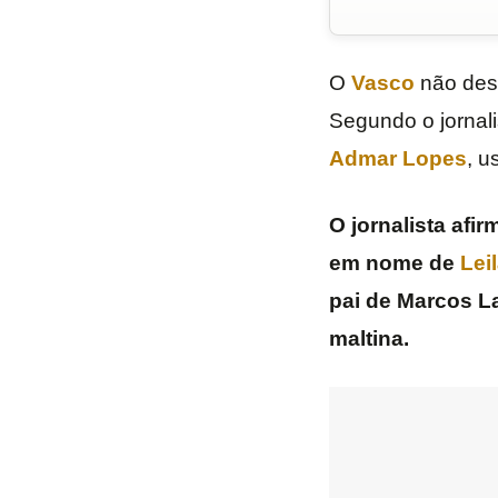
O
Vasco
não desi
Segundo o jornalis
Admar Lopes
, u
O jornalista afi
em nome de
Lei
pai de Marcos L
maltina.