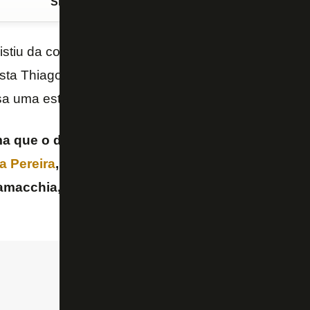
Siga o FogãoNET
no Google Discover
stiu da contratação de
Franclim Carvalho
, técnico
ta Thiago Franklin, do “Canal do TF”, o diretor de fu
sa uma estratégia que envolve o nome de terceiros.
rma que o dirigente do Vasco fala a membros do e
la Pereira
, presidente do
Palmeiras
e esposa de J
amacchia, cotado para ser um dos compradores 