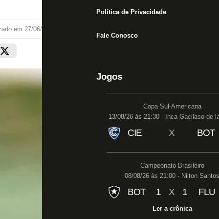
Política de Privacidade
izado em
27/06/26 às 17:23
Fale Conosco
Jogos
Copa Sul-Americana
13/08/26 às 21:30 - Inca Gacilaso de l
CIE
X
BOT
Campeonato Brasileiro
08/08/26 às 21:00 - Nilton Santo
BOT
1
X
1
FLU
Ler a crônica