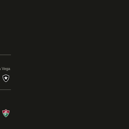
0
a Vega
s