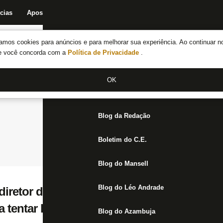
cias
Apostas
Fórum
Blog da Redação
Boletim do C.E.
Fechar menu principal
amos cookies para anúncios e para melhorar sua experiência. Ao continuar n
Notícias do Botafogo
te você concorda com a
Política de Privacidade
.
Fórum
OK
Jogos
Blog da Redação
Boletim do C.E.
Blog do Mansell
Blog do Léo Andrade
diretor do Vasco usa nome de Leila Pereira
a tentar levar Franclim Carvalho, técnico 
Blog do Azambuja