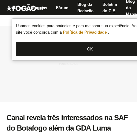
Blog
Blog da
Boletim
Notícias
Apostas
Fórum
do
Redação
do C.E.
Manse
Usamos cookies para anúncios e para melhorar sua experiência. Ao 
site você concorda com a
Política de Privacidade
.
OK
Canal revela três interessados na SAF
do Botafogo além da GDA Luma