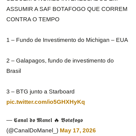
ASSUMIR A SAF BOTAFOGO QUE CORREM
CONTRA O TEMPO
1 – Fundo de Investimento do Michigan – EUA
2 – Galapagos, fundo de investimento do
Brasil
3 – BTG junto a Starboard
pic.twitter.com/io5GHXHyKq
— 𝕮𝖆𝖓𝖆𝖑 𝖉𝖔 𝕸𝖆𝖓𝖊𝖑 🔥 𝕭𝖔𝖙𝖆𝖋𝖔𝖌𝖔
(@CanalDoManel_)
May 17, 2026