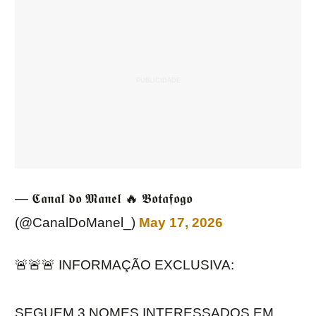
— 𝕮𝖆𝖓𝖆𝖑 𝖉𝖔 𝕸𝖆𝖓𝖊𝖑 🔥 𝕭𝖔𝖙𝖆𝖋𝖔𝖌𝖔
(@CanalDoManel_)
May 17, 2026
🚨🚨🚨 INFORMAÇÃO EXCLUSIVA:
SEGUEM 3 NOMES INTERESSADOS EM