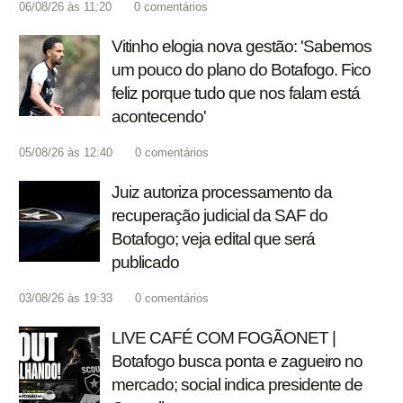
06/08/26 às 11:20
0
comentários
Vitinho elogia nova gestão: 'Sabemos
um pouco do plano do Botafogo. Fico
feliz porque tudo que nos falam está
acontecendo'
05/08/26 às 12:40
0
comentários
Juiz autoriza processamento da
recuperação judicial da SAF do
Botafogo; veja edital que será
publicado
03/08/26 às 19:33
0
comentários
LIVE CAFÉ COM FOGÃONET |
Botafogo busca ponta e zagueiro no
mercado; social indica presidente de