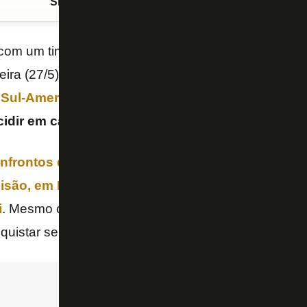
Siga o FogãoNET
no Google Discover
 com um time reserva, o
Botafogo
venceu o
Caraca
feira (27/5), na Venezuela, e garantiu a
melhor camp
Sul-Americana
, com 16 pontos.
O Glorioso, com is
idir em casa no mata-mata até as semifinais
.
nfrontos das oitavas de final, com a definição 
isão, em Barranquilla (COL), será na próxima sexta
i
. Mesmo com todos os problemas fora de campo, o 
uistar seu terceiro título continental.