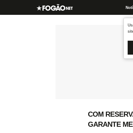
Notí
Us
si
COM RESERV
GARANTE ME