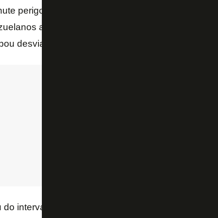
hute perigoso para fora com desvio, após um toque 
zuelanos abriram o placar aos 35: Covea cobrou falt
ou desviando contra, fazendo 1 a 0.
 do intervalo com Kadu e Cristian Medina e outra po