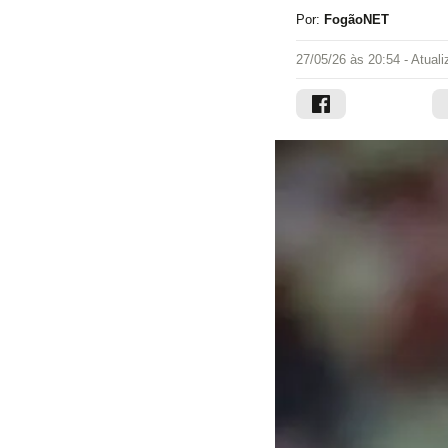
Por:
FogãoNET
27/05/26 às 20:54
- Atual