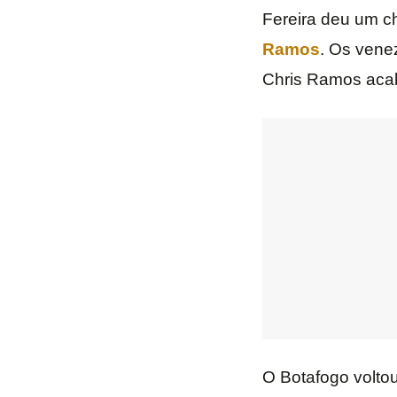
Fereira deu um c
Ramos
. Os vene
Chris Ramos acab
O Botafogo voltou