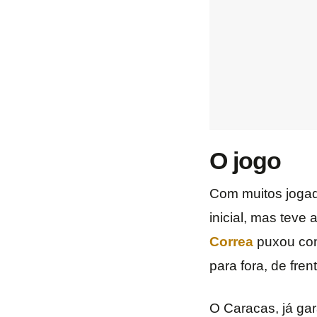
O jogo
Com muitos jogad
inicial, mas teve
Correa
puxou cont
para fora, de fren
O Caracas, já ga