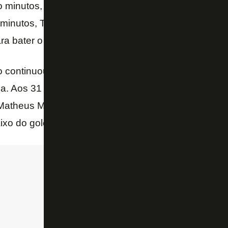
o minutos, e Medina, aos 11, finalizaram com perigo
minutos, Tucu Correa deu um bonito toquinho por ci
 bater o goleiro e marcar, agora a favor: 1 a 1.
 continuou rodando o time, o Botafogo seguiu impri
da. Aos 31 minutos,
Kauan Toledo
– que havia entr
 Matheus Martins encontrou Tucu Correa, que serviu 
aixo do goleiro: 2 a 1 para o Fogão na Venezuela.