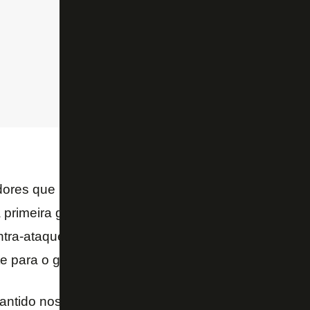
ores que mal costumam atuar, o Botafogo não se e
 a primeira grande oportunidade do jogo. Aos 17 minu
ra-ataque pelo meio e serviu Jordan Barrera, que a
te para o gol.
rantido nos
playoffs
, tinha mais a bola e foi pression