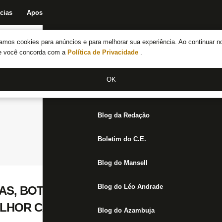
cias
Apostas
Fórum
Blog da Redação
Boletim do C.E.
Fechar menu principal
amos cookies para anúncios e para melhorar sua experiência. Ao continuar n
Notícias do Botafogo
te você concorda com a
Política de Privacidade
.
Fórum
OK
Jogos
Blog da Redação
Boletim do C.E.
Blog do Mansell
Blog do Léo Andrade
AS, BOTAFOGO VENCE CARACAS DE VIR
LHOR CAMPANHA NA COPA SUL-AMERI
Blog do Azambuja