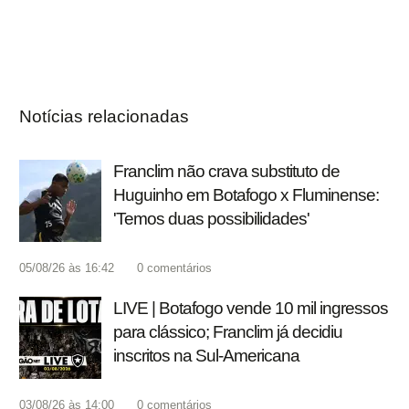
Notícias relacionadas
Franclim não crava substituto de
Huguinho em Botafogo x Fluminense:
'Temos duas possibilidades'
05/08/26 às 16:42
0
comentários
LIVE | Botafogo vende 10 mil ingressos
para clássico; Franclim já decidiu
inscritos na Sul-Americana
03/08/26 às 14:00
0
comentários