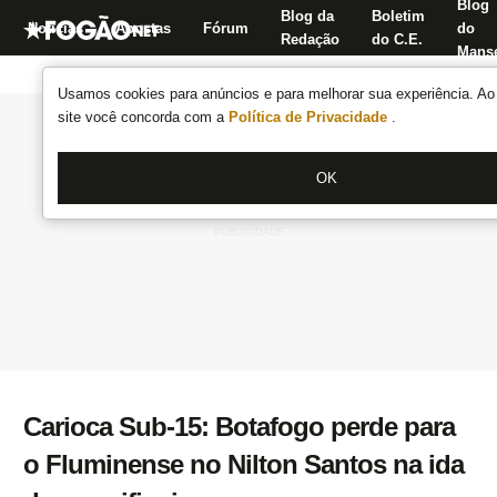
Blog
Blog da
Boletim
Notícias
Apostas
Fórum
do
Redação
do C.E.
Manse
Usamos cookies para anúncios e para melhorar sua experiência. Ao 
site você concorda com a
Política de Privacidade
.
OK
Carioca Sub-15: Botafogo perde para
o Fluminense no Nilton Santos na ida