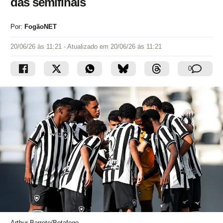
das semifinais
Por:
FogãoNET
20/06/26 às 11:21
- Atualizado em
20/06/26 às 11:21
0
Arthur Barreto/Botafogo