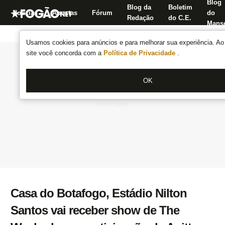
Blog
Blog da
Boletim
Notícias
Apostas
Fórum
do
Redação
do C.E.
Manse
Usamos cookies para anúncios e para melhorar sua experiência. Ao 
site você concorda com a
Política de Privacidade
.
OK
Casa do Botafogo, Estádio Nilton
Santos vai receber show de The