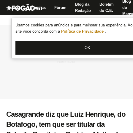
Blog
Blog da
Boletim
Notícias
Apostas
Fórum
do
Redação
do C.E.
Manse
Usamos cookies para anúncios e para melhorar sua experiência. Ao 
site você concorda com a
Política de Privacidade
.
OK
Casagrande diz que Luiz Henrique, do
Botafogo, tem que ser titular da