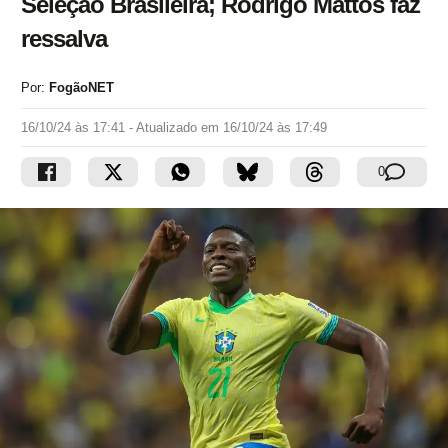
Seleção Brasileira; Rodrigo Mattos faz
ressalva
Por:
FogãoNET
16/10/24 às 17:41
- Atualizado em
16/10/24 às 17:49
0