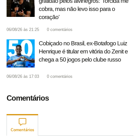
gratidão pelos alvinegros: ‘Torcida me
cobra, mas não levo isso para o
coração’
06/08/26 às 21:25
0
comentários
Cobiçado no Brasil, ex-Botafogo Luiz
Henrique é titular em vitória do Zenit e
chega a 50 jogos pelo clube russo
06/08/26 às 17:03
0
comentários
Comentários