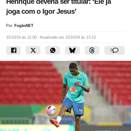
Henrique deveria ser titular: ‘Ele já
joga com o Igor Jesus’
Por:
FogãoNET
15/10/24 às 12:00
- Atualizado em
15/10/24 às 13:13
0