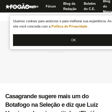
Blog
Blog da
Boletim
Notícias
Apostas
Fórum
do
Redação
do C.E.
Manse
Usamos cookies para anúncios e para melhorar sua experiência. Ao 
site você concorda com a
Política de Privacidade
.
OK
Casagrande sugere mais um do
Botafogo na Seleção e diz que Luiz